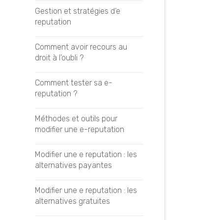
Gestion et stratégies d’e
Google Tag Manager
reputation
GTMetrix
Comment avoir recours au
droit à l’oubli ?
SEMRush
Comment tester sa e-
Majestic SEO
reputation ?
MyPoseo
Méthodes et outils pour
modifier une e-reputation
Semji
Modifier une e reputation : les
SEOQuake
alternatives payantes
Yooda Insight
Modifier une e reputation : les
alternatives gratuites
Optimisations Techniques