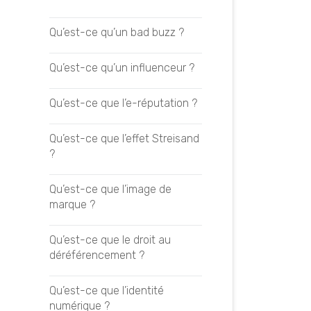
Citation ou mention ?
Crawler son site web
Qu’est-ce qu’un bad buzz ?
Être cité par les LLM
Choisir son agence SEO
Qu’est-ce qu’un influenceur ?
Être mentionné par les LLM
Fonctionnement des moteurs
Qu’est-ce que l’e-réputation ?
de recherche
Google AI Mode
Qu’est-ce que l’effet Streisand
Formation SEO
?
Google AI Overviews
Mener des campagnes de
Qu’est-ce que l’image de
Netlinking
Comprendre l’AI Search
marque ?
Mener une stratégie SEO
Définir sa stratégie GEO
Qu’est-ce que le droit au
déréférencement ?
Mener un audit SEO
Les techniques GEO
Qu’est-ce que l’identité
Prioriser ses mots-clés
Optimiser ses contenus GEO
numérique ?