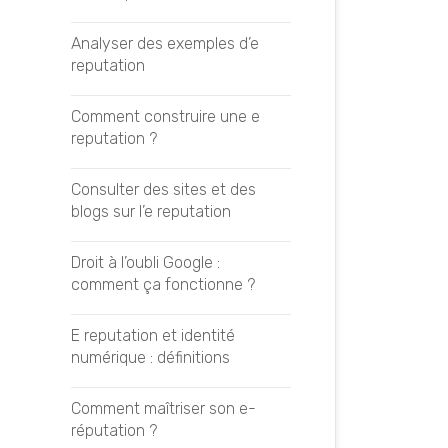
Réaliser une analyse SEO
Optimiser sa visibilité LLM
Analyser des exemples d’e
reputation
Suivre ses positionnements
Branding et GEO
Comment construire une e
Gagner en notoriété GEO
LEXIQUE
reputation ?
Backlink
Le guide de l’audit GEO
Consulter des sites et des
blogs sur l’e reputation
Consultant SEO
Auditer ses prompts GEO
Droit à l’oubli Google :
comment ça fonctionne ?
Featured Snippet
Auditer sa notoriété GEO
E reputation et identité
Génération de leads
Analyser ses concurrents
numérique : définitions
Googlebot
Analyser ses logs pour le GEO
Comment maîtriser son e-
réputation ?
Google AMP
Les KPI du GEO