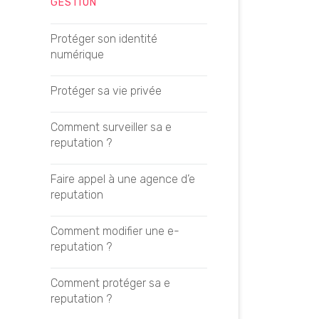
SEA
GESTION
Apparaître dans ChatGPT
SEO On-Page
Protéger son identité
Apparaître dans Claude
numérique
SEO Off-page
Apparaître dans Gemini
Protéger sa vie privée
SEO local
Apparaître dans Perplexity
Comment surveiller sa e
reputation ?
Rédaction SEO
Apparaître dans AI Mode
Faire appel à une agence d’e
OUTILS SEO
reputation
Apparaître dans AI Overviews
Ahrefs
Comment modifier une e-
reputation ?
Google Search Console
Comment protéger sa e
reputation ?
Google Analytics