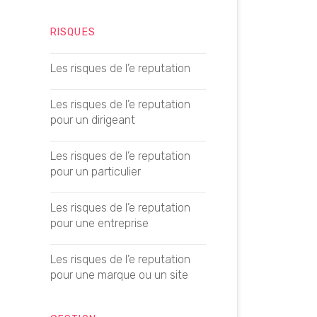
Google Suggest
Créer un article GEO
RISQUES
Growth Hacking
Créer un guide d’achat GEO
Les risques de l’e reputation
Histoire de Google
Créer une page locale GEO
Les risques de l’e reputation
pour un dirigeant
Linkbaiting
Créer une fiche produit GEO
Les risques de l’e reputation
pour un particulier
Logo Google
Optimiser la longueur d’un
contenu GEO
Les risques de l’e reputation
Meta Description
pour une entreprise
Données structurées et GEO
Mots clés de longue traîne
Les risques de l’e reputation
Fact-checker un contenu GEO
pour une marque ou un site
PBN
Définir ses prompts GEO