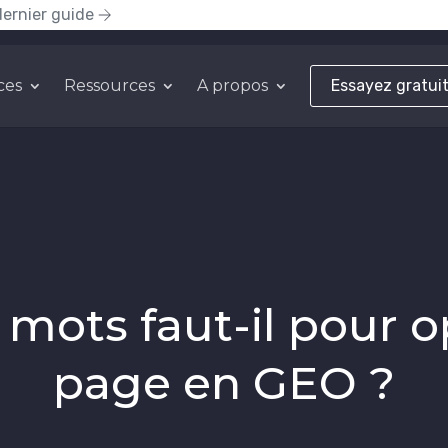
dernier guide
ces
Ressources
A propos
Essayez gratui
mots faut-il pour o
page en GEO ?