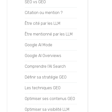
Analyser sa concurrence
SEO vs GEO
Crawler son site web
Citation ou mention ?
Choisir son agence SEO
Être cité par les LLM
Fonctionnement des
Être mentionné par les LLM
moteurs de recherche
Google AI Mode
Formation SEO
Google AI Overviews
Mener des campagnes de
Netlinking
Comprendre l’AI Search
Mener une stratégie SEO
Définir sa stratégie GEO
Mener un audit SEO
Les techniques GEO
Prioriser ses mots-clés
Optimiser ses contenus GEO
Réaliser une analyse SEO
Optimiser sa visibilité LLM