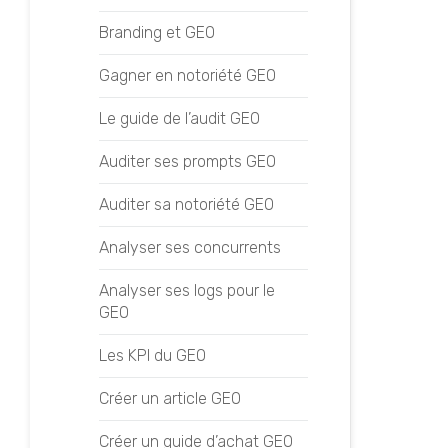
Suivre ses positionnements
Branding et GEO
Gagner en notoriété GEO
LEXIQUE
Le guide de l’audit GEO
Backlink
Auditer ses prompts GEO
Consultant SEO
Auditer sa notoriété GEO
Featured Snippet
Analyser ses concurrents
Génération de leads
Analyser ses logs pour le
Googlebot
GEO
Google AMP
Les KPI du GEO
Google Suggest
Créer un article GEO
Growth Hacking
Créer un guide d’achat GEO