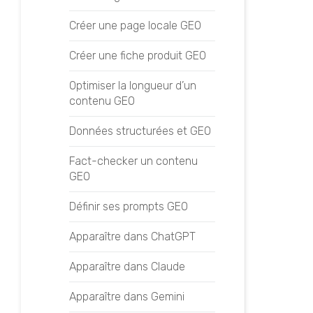
Histoire de Google
Créer une page locale GEO
Linkbaiting
Créer une fiche produit GEO
Logo Google
Optimiser la longueur d’un
contenu GEO
Meta Description
Données structurées et GEO
Mots clés de longue traîne
Fact-checker un contenu
PBN
GEO
SEA
Définir ses prompts GEO
SEO On-Page
Apparaître dans ChatGPT
SEO Off-page
Apparaître dans Claude
SEO local
Apparaître dans Gemini