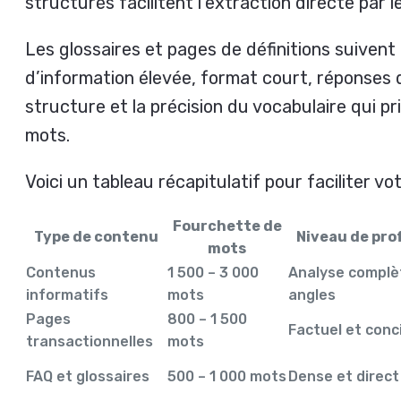
structurés facilitent l’extraction directe par le
Les glossaires et pages de définitions suivent
d’information élevée, format court, réponses di
structure et la précision du vocabulaire qui pr
mots.
Voici un tableau récapitulatif pour faciliter vot
Fourchette de
Type de contenu
Niveau de pr
mots
Contenus
1 500 – 3 000
Analyse complèt
informatifs
mots
angles
Pages
800 – 1 500
Factuel et conc
transactionnelles
mots
FAQ et glossaires
500 – 1 000 mots
Dense et direct