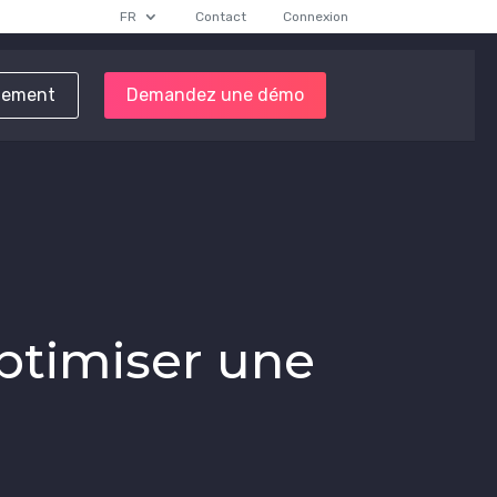
FR
Contact
Connexion
tement
Demandez une démo
ptimiser une