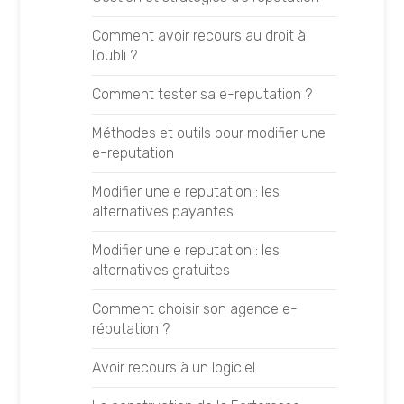
Google Search Console
Comment avoir recours au droit à
Google Analytics
l’oubli ?
Google Tag Manager
Comment tester sa e-reputation ?
GTMetrix
Méthodes et outils pour modifier une
e-reputation
SEMRush
Modifier une e reputation : les
Majestic SEO
alternatives payantes
MyPoseo
Modifier une e reputation : les
alternatives gratuites
Semji
Comment choisir son agence e-
SEOQuake
réputation ?
Yooda Insight
Avoir recours à un logiciel
Optimisations Techniques