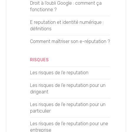
Droit à l’oubli Google : comment ça
Consultant SEO
fonctionne ?
Auditer ses prompts GEO
Featured Snippet
E reputation et identité numérique :
Auditer sa notoriété GEO
définitions
Génération de leads
Analyser ses concurrents
Comment maîtriser son e-réputation ?
Googlebot
Analyser ses logs pour le GEO
Google AMP
RISQUES
Les KPI du GEO
Google Suggest
Les risques de l’e reputation
Créer un article GEO
Growth Hacking
Les risques de l’e reputation pour un
Créer un guide d’achat GEO
dirigeant
Histoire de Google
Créer une page locale GEO
Les risques de l’e reputation pour un
Linkbaiting
particulier
Créer une fiche produit GEO
Logo Google
Les risques de l’e reputation pour une
Optimiser la longueur d’un contenu
entreprise