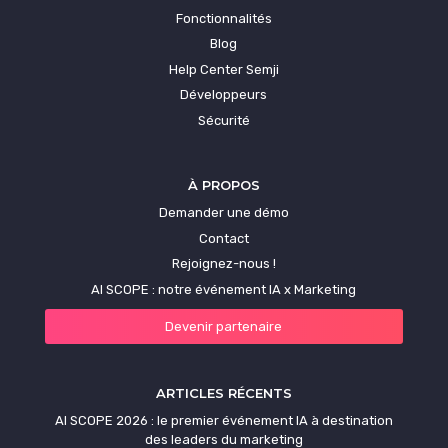
Fonctionnalités
Créer un calendrier éditorial
Blog
Help Center Semji
Exemples de stratégie de Content
Développeurs
Marketing
Sécurité
Générateur de contenu par l’IA
À PROPOS
L’IA dans le Content Marketing
Demander une démo
Maximiser son Brand Content
Contact
Rejoignez-nous !
Outils Content Marketing
AI SCOPE : notre événement IA x Marketing
Plateformes de rédaction SEO
Devenir partenaire
Réaliser une stratégie de contenu
ARTICLES RÉCENTS
Réaliser une stratégie éditoriale
AI SCOPE 2026 : le premier événement IA à destination
des leaders du marketing