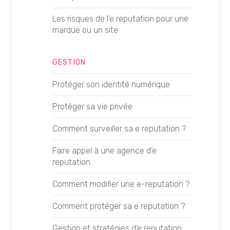
GEO
Meta Description
Les risques de l’e reputation pour une
Données structurées et GEO
Mots clés de longue traîne
marque ou un site
Fact-checker un contenu GEO
PBN
GESTION
Définir ses prompts GEO
SEA
Protéger son identité numérique
Apparaître dans ChatGPT
SEO On-Page
Protéger sa vie privée
Apparaître dans Claude
SEO Off-page
Comment surveiller sa e reputation ?
Apparaître dans Gemini
SEO local
Faire appel à une agence d’e
Apparaître dans Perplexity
Rédaction SEO
reputation
Apparaître dans AI Mode
Comment modifier une e-reputation ?
OUTILS SEO
Apparaître dans AI Overviews
Comment protéger sa e reputation ?
Ahrefs
Gestion et stratégies d’e reputation