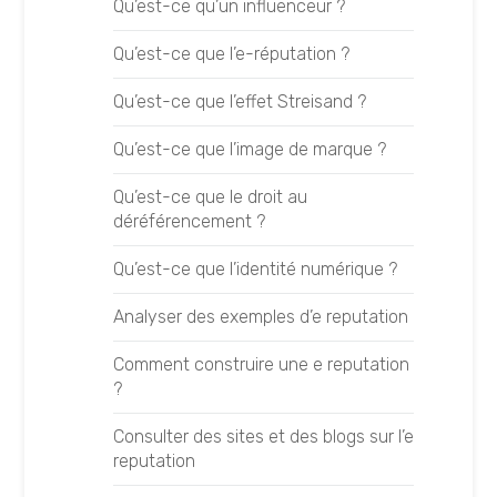
Qu’est-ce qu’un influenceur ?
Fonctionnement des moteurs de
Être mentionné par les LLM
recherche
Qu’est-ce que l’e-réputation ?
Google AI Mode
Formation SEO
Qu’est-ce que l’effet Streisand ?
Google AI Overviews
Mener des campagnes de Netlinking
Qu’est-ce que l’image de marque ?
Comprendre l’AI Search
Mener une stratégie SEO
Qu’est-ce que le droit au
Définir sa stratégie GEO
déréférencement ?
Mener un audit SEO
Les techniques GEO
Qu’est-ce que l’identité numérique ?
Prioriser ses mots-clés
Optimiser ses contenus GEO
Analyser des exemples d’e reputation
Réaliser une analyse SEO
Optimiser sa visibilité LLM
Comment construire une e reputation
Suivre ses positionnements
?
Branding et GEO
LEXIQUE
Consulter des sites et des blogs sur l’e
Gagner en notoriété GEO
reputation
Backlink
Le guide de l’audit GEO