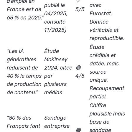
d’emploi en
✅
publié le
avec
France est de
5/5
04/2025,
Eurostat.
68 % en 2025.”
consulté
Donnée
11/2025)
vérifiable et
reproductible.
Étude
“Les IA
Étude
crédible et
génératives
McKinsey
datée, mais
réduisent de
2024, citée
🟢
source
40 % le temps
par
4/5
unique.
de production
plusieurs
Recoupement
de contenu.”
médias
partiel.
Chiffre
plausible mais
“80 % des
Sondage
base de
Français font
entreprise
🟠
sondage