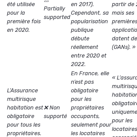
⚠️
été utilisée
en 2017).
partir de
Partially
pour la
Cependant, sa
mais ses
supported
première fois
popularisation
première
en 2020.
publique
applicati
débute
datent d
réellement
(GANs). »
entre 2020 et
2022.
En France, elle
« L’assur
n’est pas
multirisq
L’Assurance
obligatoire
habitatio
multirisque
pour les
obligatoir
habitation est
❌ Non
propriétaires
uniquem
obligatoire
supporté
occupants,
pour les
pour tous les
seulement pour
locataires
propriétaires.
les locataires