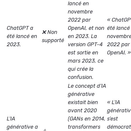
lancé en
novembre
2022 par
« ChatGP
ChatGPT a
OpenAI, et non
été lancé
❌ Non
été lancé en
en 2023. La
novembr
supporté
2023.
version GPT-4
2022 par
est sortie en
OpenAI. »
mars 2023, ce
qui crée la
confusion.
Le concept d’IA
générative
existait bien
« L’IA
avant 2020
générati
L’IA
(GANs en 2014,
s’est
générative a
transformers
démocrat