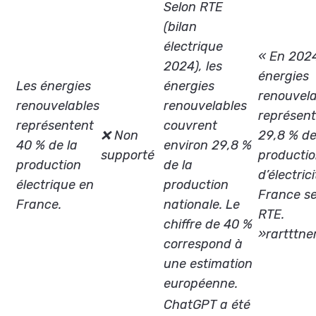
Selon RTE
(bilan
électrique
« En 2024
2024), les
énergies
Les énergies
énergies
renouvel
renouvelables
renouvelables
représen
représentent
couvrent
❌ Non
29,8 % de
40 % de la
environ 29,8 %
supporté
producti
production
de la
d’électric
électrique en
production
France s
France.
nationale. Le
RTE.
chiffre de 40 %
»rartttne
correspond à
une estimation
européenne.
ChatGPT a été