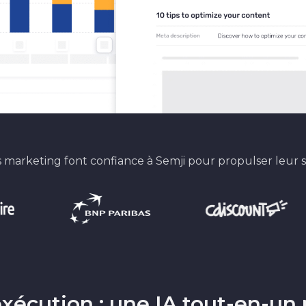
 marketing font confiance à Semji pour propulser leur 
’exécution : une IA tout-en-u