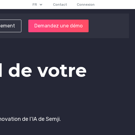
FR
Contact
Connexion
tement
Demandez une démo
l de votre
novation de l’IA de Semji.