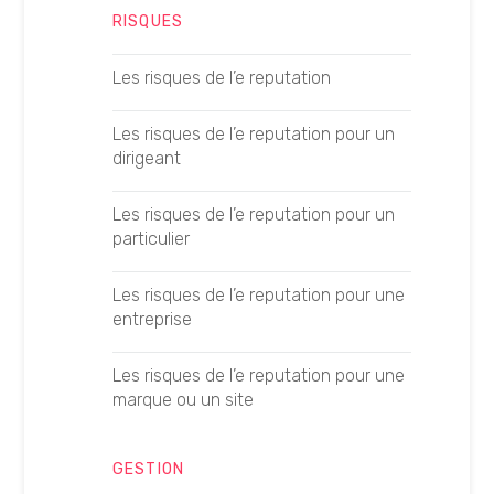
Googlebot
RISQUES
Analyser ses logs pour le GEO
Google AMP
Les risques de l’e reputation
Les KPI du GEO
Google Suggest
Les risques de l’e reputation pour un
Créer un article GEO
dirigeant
Growth Hacking
Créer un guide d’achat GEO
Les risques de l’e reputation pour un
Histoire de Google
particulier
Créer une page locale GEO
Linkbaiting
Les risques de l’e reputation pour une
Créer une fiche produit GEO
entreprise
Logo Google
Optimiser la longueur d’un contenu
Les risques de l’e reputation pour une
GEO
Meta Description
marque ou un site
Données structurées et GEO
Mots clés de longue traîne
GESTION