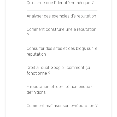
Qu’est-ce que l’identité numérique ?
Les techniques GEO
Prioriser ses mots-clés
Analyser des exemples d’e reputation
Optimiser ses contenus GEO
Réaliser une analyse SEO
Comment construire une e reputation
Optimiser sa visibilité LLM
?
Suivre ses positionnements
Branding et GEO
Consulter des sites et des blogs sur l’e
LEXIQUE
reputation
Gagner en notoriété GEO
Backlink
Droit à l’oubli Google : comment ça
Le guide de l’audit GEO
fonctionne ?
Consultant SEO
Auditer ses prompts GEO
E reputation et identité numérique :
Featured Snippet
définitions
Auditer sa notoriété GEO
Génération de leads
Comment maîtriser son e-réputation ?
Analyser ses concurrents