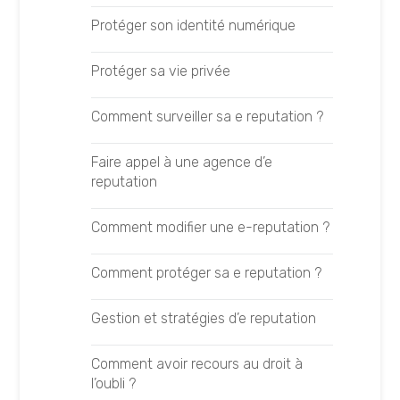
Fact-checker un contenu GEO
PBN
Protéger son identité numérique
Définir ses prompts GEO
SEA
Protéger sa vie privée
Apparaître dans ChatGPT
SEO On-Page
Comment surveiller sa e reputation ?
Apparaître dans Claude
SEO Off-page
Faire appel à une agence d’e
reputation
Apparaître dans Gemini
SEO local
Comment modifier une e-reputation ?
Apparaître dans Perplexity
Rédaction SEO
Comment protéger sa e reputation ?
Apparaître dans AI Mode
OUTILS SEO
Gestion et stratégies d’e reputation
Apparaître dans AI Overviews
Ahrefs
Comment avoir recours au droit à
l’oubli ?
Google Search Console