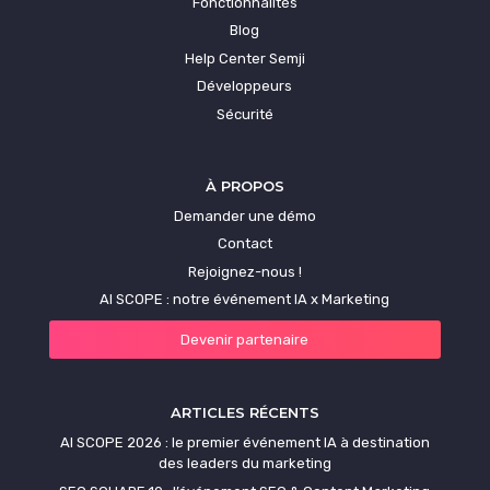
Fonctionnalités
Blog
La curation de contenu
Help Center Semji
Développeurs
Créer un calendrier éditorial
Sécurité
Exemples de stratégie de Content
Marketing
À PROPOS
Demander une démo
Générateur de contenu par l’IA
Contact
Rejoignez-nous !
L’IA dans le Content Marketing
AI SCOPE : notre événement IA x Marketing
Devenir partenaire
Maximiser son Brand Content
Outils Content Marketing
ARTICLES RÉCENTS
AI SCOPE 2026 : le premier événement IA à destination
Plateformes de rédaction SEO
des leaders du marketing