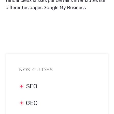
tendancieux laissés par certains internautes sur
différentes pages Google My Business.
NOS GUIDES
SEO
GEO
TECHNIQUES SEO