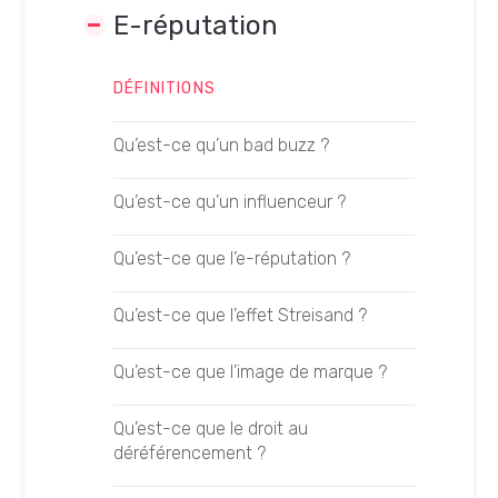
Qu’est-ce que le GEO ?
Introduction au SEO
E-réputation
SEO vs GEO
Analyser sa concurrence
DÉFINITIONS
Citation ou mention ?
Crawler son site web
Qu’est-ce qu’un bad buzz ?
Être cité par les LLM
Choisir son agence SEO
Qu’est-ce qu’un influenceur ?
Être mentionné par les LLM
Fonctionnement des moteurs de
Qu’est-ce que l’e-réputation ?
recherche
Google AI Mode
Qu’est-ce que l’effet Streisand ?
Formation SEO
Google AI Overviews
Qu’est-ce que l’image de marque ?
Mener des campagnes de Netlinking
Comprendre l’AI Search
Qu’est-ce que le droit au
Mener une stratégie SEO
déréférencement ?
Définir sa stratégie GEO
Mener un audit SEO