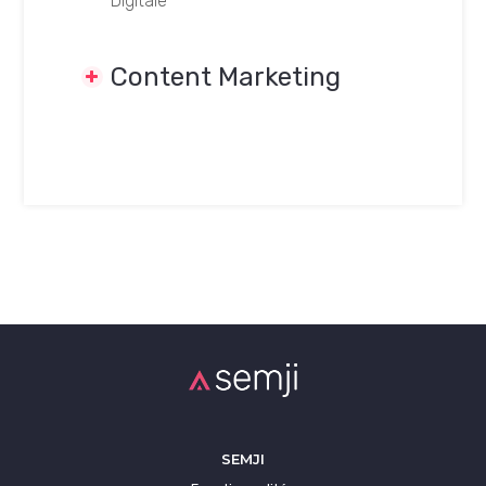
Digitale
Optimisations Techniques
Content Marketing
DÉFINITIONS
Introduction au Content Marketing
Adopter un Slow Content
Choisir son type de contenu
Comprendre le SEO Content
Comprendre le Content Marketing
SEMJI
Comprendre l’Inbound Marketing