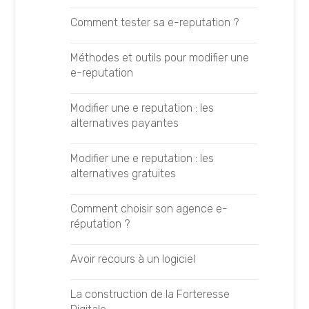
Comment tester sa e-reputation ?
Google Analytics
Méthodes et outils pour modifier une
Google Tag Manager
e-reputation
GTMetrix
Modifier une e reputation : les
alternatives payantes
SEMRush
Modifier une e reputation : les
Majestic SEO
alternatives gratuites
MyPoseo
Comment choisir son agence e-
réputation ?
Semji
Avoir recours à un logiciel
SEOQuake
La construction de la Forteresse
Yooda Insight