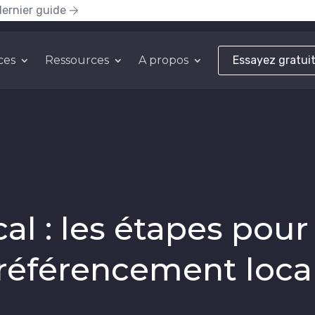
dernier guide
ces
Ressources
A propos
Essayez gratui
al : les étapes pou
référencement loca