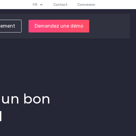
FR
Contact
Connexion
tement
Demandez une démo
r un bon
l