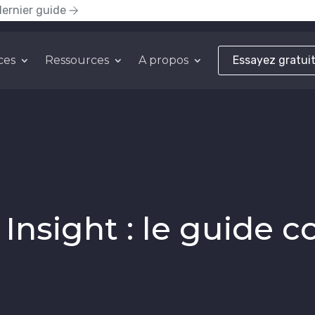
dernier guide
ces
Ressources
A propos
Essayez gratui
Insight : le guide 