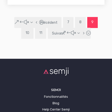
&#x34;
7
8
9
Précédent
&#x35;
10
11
Suivant
SEMJI
Fonctionnalités
Blog
Help Center Semji