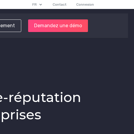
FR
Contact
Connexion
tement
Demandez une démo
’e-réputation
prises