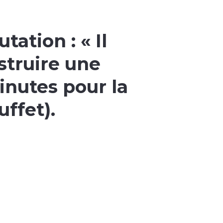
putation : «
Il
struire une
inutes pour la
ffet).