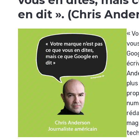
vous en dites, mais 
en dit ».
(Chris Ander
« Vo
vous
Goog
écri
Ande
plus
prop
numé
réda
maga
tech