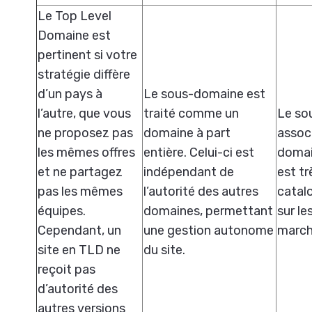
Le Top Level
Domaine est
pertinent si votre
stratégie diffère
d’un pays à
Le sous-domaine est
l’autre, que vous
traité comme un
Le sou
ne proposez pas
domaine à part
associ
les mêmes offres
entière. Celui-ci est
domai
et ne partagez
indépendant de
est tr
pas les mêmes
l’autorité des autres
catal
équipes.
domaines, permettant
sur le
Cependant, un
une gestion autonome
march
site en TLD ne
du site.
reçoit pas
d’autorité des
autres versions