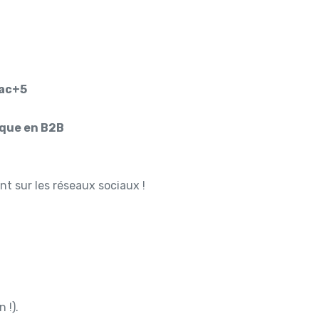
bac+5
ique en B2B
t sur les réseaux sociaux !
 !).