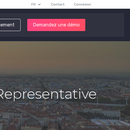
FR
Contact
Connexion
tement
Demandez une démo
Representative