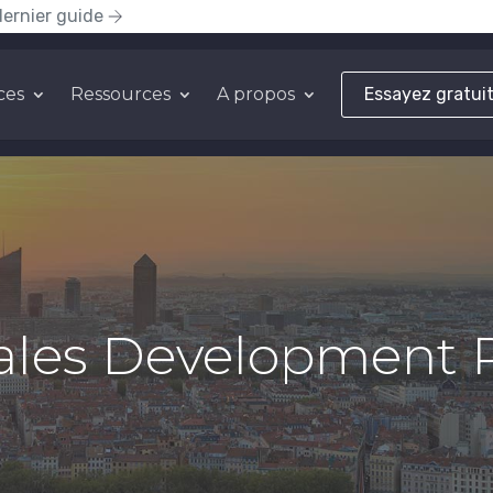
dernier guide
ces
Ressources
A propos
Essayez gratui
Sales Development 