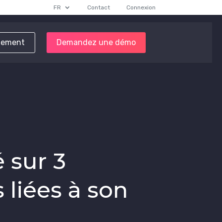
FR
Contact
Connexion
tement
Demandez une démo
é sur 3
liées à son