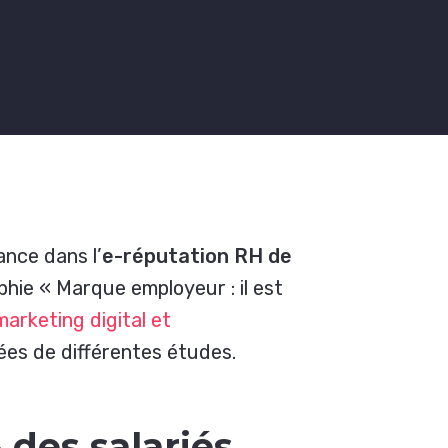
ance dans l’
e-réputation RH de
aphie « Marque employeur : il est
arketing digital et
ées de différentes études.
 des salariés