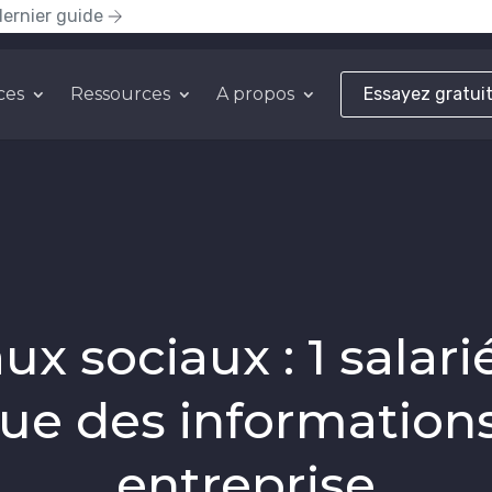
dernier guide
ces
Ressources
A propos
Essayez gratui
x sociaux : 1 salari
 des informations 
entreprise