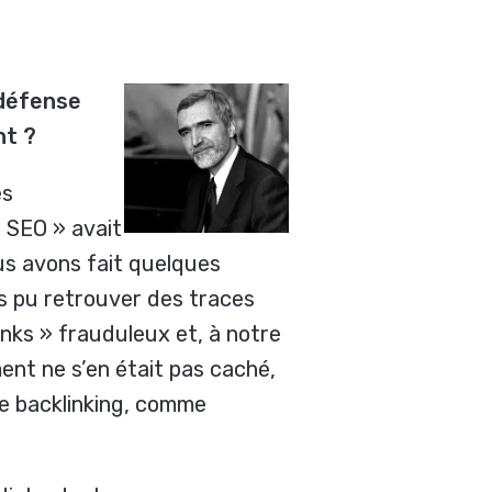
 défense
nt ?
es
 SEO » avait
ous avons fait quelques
ns pu retrouver des traces
inks
» frauduleux et, à notre
ment ne s’en était pas caché,
de
backlinking
, comme