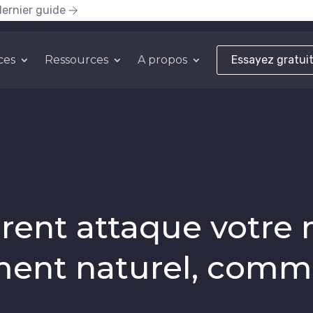
dernier guide
ces
Ressources
A propos
Essayez gratui
rent attaque votre
ent naturel, comm