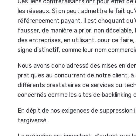
Ces liens contrefaisants ont pour effet de
les réseaux. Si on peut admettre le fait qu’
référencement payant, il est choquant qu
fausser, de manière a priori non décelable,
des entreprises, en utilisant, pour ce fair
signe distinctif, comme leur nom commerci
Nous avons donc adressé des mises en de
pratiques au concurrent de notre client, à 
différents prestataires de services ou tec
concernés comme les sites de
backlinking
o
En dépit de nos exigences de suppression i
tergiversé.
Le préjudice est important, d’autant que la