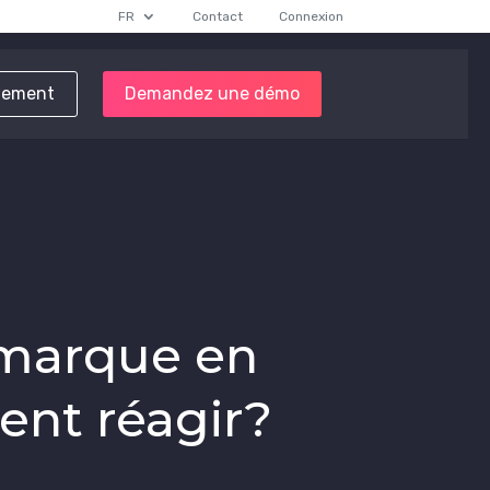
FR
Contact
Connexion
tement
Demandez une démo
 marque en
ent réagir?