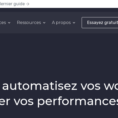
dernier guide
ces
Ressources
A propos
Essayez gratui
 automatisez vos w
uer vos performances