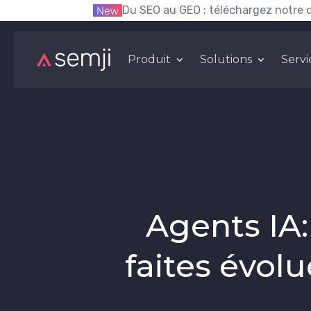
Du SEO au GEO : téléchargez notre 
Produit
Solutions
Servi
Agents IA:
faites évol