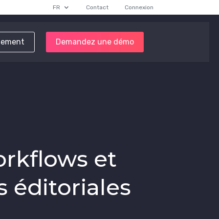
FR
Contact
Connexion
tement
Demandez une démo
orkflows et
 éditoriales