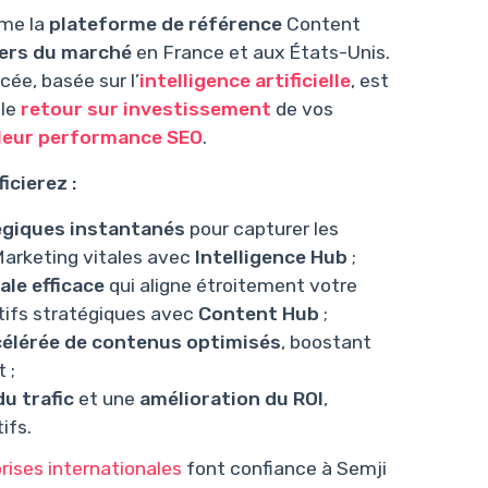
mme la
plateforme de référence
Content
ers du marché
en France et aux États-Unis.
ée, basée sur l’
intelligence artificielle
, est
 le
retour sur investissement
de vos
 leur performance SEO
.
icierez :
égiques instantanés
pour capturer les
arketing vitales avec
Intelligence Hub
;
ale efficace
qui aligne étroitement votre
tifs stratégiques avec
Content Hub
;
élérée de contenus optimisés
, boostant
 ;
u trafic
et une
amélioration du ROI
,
ifs.
rises internationales
font confiance à Semji