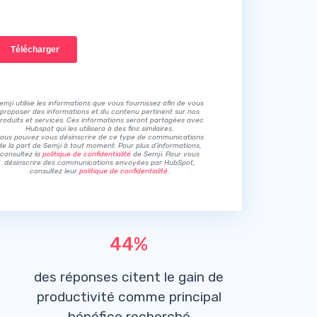
emji utilise les informations que vous fournissez afin de vous
proposer des informations et du contenu pertinent sur nos
roduits et services. Ces informations seront partagées avec
Hubspot qui les utilisera à des fins similaires.
ous pouvez vous désinscrire de ce type de communications
de la part de Semji à tout moment. Pour plus d’informations,
consultez la
politique de confidentialité
de Semji. Pour vous
désinscrire des communications envoyées par HubSpot,
consultez leur
politique de confidentialité
.
44%
des réponses citent le gain de
productivité comme principal
bénéfice recherché