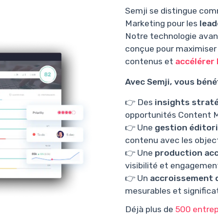
Semji se distingue co
Marketing pour les
lead
Notre technologie avanc
conçue pour maximiser
contenus et
accélérer
Avec Semji, vous bénéf
👉 Des
insights strat
opportunités Content M
👉 Une
gestion éditori
contenu avec les objec
👉 Une
production acc
visibilité et engagement
👉 Un
accroissement d
mesurables et significat
Déjà plus de
500 entrep