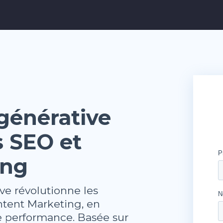
 générative
s SEO et
ing
e révolutionne les
ntent Marketing, en
 de performance. Basée sur